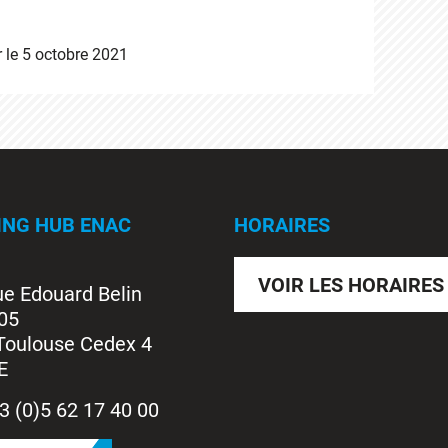
r le
5 octobre 2021
ING HUB ENAC
HORAIRES
VOIR LES HORAIRES
ue Edouard Belin
05
Toulouse Cedex 4
E
3 (0)5 62 17 40 00