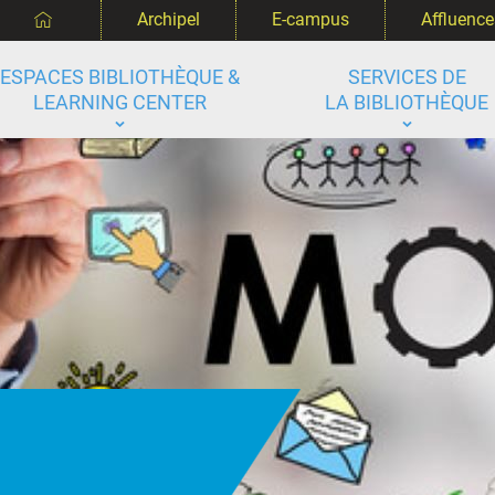
‌
Archipel
E-campus
Affluence
ESPACES BIBLIOTHÈQUE &
SERVICES DE
LEARNING CENTER
LA BIBLIOTHÈQUE