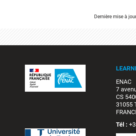
Dernière mise à jou
LEARN
ENAC
7 aven
CS 540
31055 
FRANC
Tél :
+3