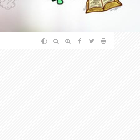
Changer le contraste
Réduire le texte
Agrandir le texte
Partager sur Facebook
Partager sur Twitt
Imprimer