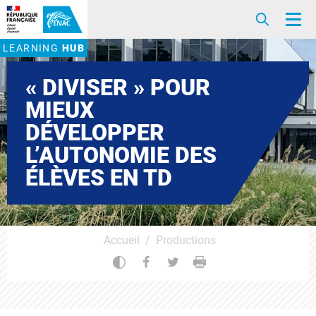
Accéder au contenu
Accéder au menu
Recherc
Me
LEARNING
HUB
« DIVISER » POUR
MIEUX
DÉVELOPPER
L’AUTONOMIE DES
ÉLÈVES EN TD
Accueil
Productions
Changer le contraste
Partager sur Facebook
Partager sur Twitter
Imprimer