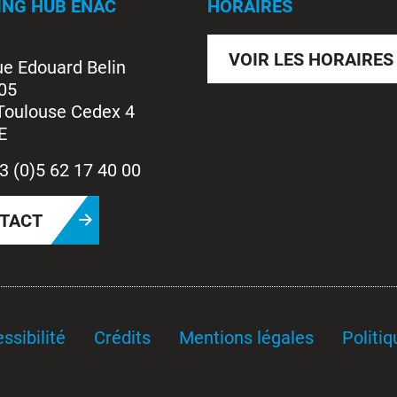
ING HUB ENAC
HORAIRES
VOIR LES HORAIRES
ue Edouard Belin
05
Toulouse Cedex 4
E
3 (0)5 62 17 40 00
TACT
ssibilité
Crédits
Mentions légales
Politiq