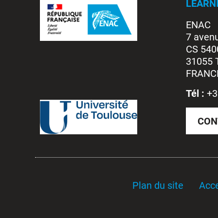
LEARN
ENAC
7 aven
CS 540
31055 
FRANC
Tél :
+3
CON
Plan du site
Acce