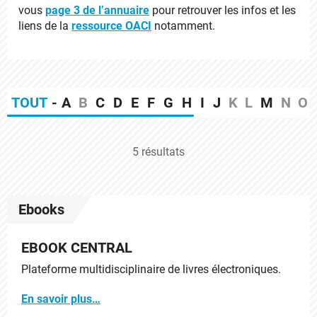
vous
page 3 de l’annuaire
pour retrouver les infos et les
liens de la
ressource OACI
notamment.
TOUT
-
A
B
C
D
E
F
G
H
I
J
K
L
M
N
O
5 résultats
Ebooks
EBOOK CENTRAL
Plateforme multidisciplinaire de livres électroniques.
En savoir plus…